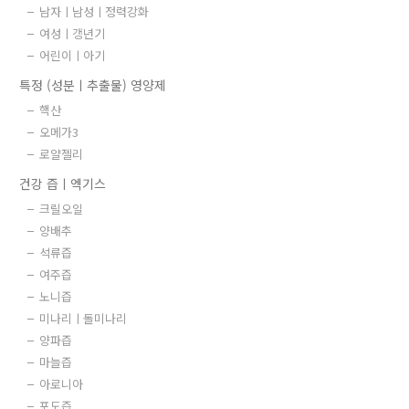
남자ㅣ남성ㅣ정력강화
여성ㅣ갱년기
어린이ㅣ아기
특정 (성분ㅣ추출물) 영양제
핵산
오메가3
로얄젤리
건강 즙ㅣ엑기스
크릴오일
양배추
석류즙
여주즙
노니즙
미나리ㅣ돌미나리
양파즙
마늘즙
아로니아
포도즙