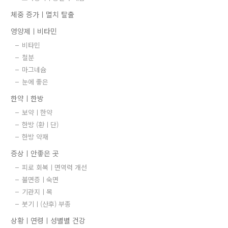
체중 증가ㅣ멸치 탈출
영양제ㅣ비타민
비타민
철분
마그네슘
눈에 좋은
한약ㅣ한방
보약ㅣ한약
한방 (환ㅣ단)
한방 약재
증상ㅣ안좋은 곳
피로 회복ㅣ면역력 개선
불면증ㅣ숙면
기관지ㅣ목
붓기ㅣ(산후) 부종
상황ㅣ연령ㅣ성별별 건강