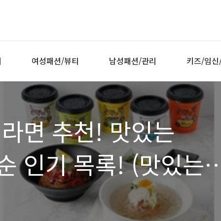
티
여성패션/뷰티
남성패션/관리
키즈/임신
라면 추천! 맛있는
 인기 목록! (맛있는
 곤약라면 맛 추천,