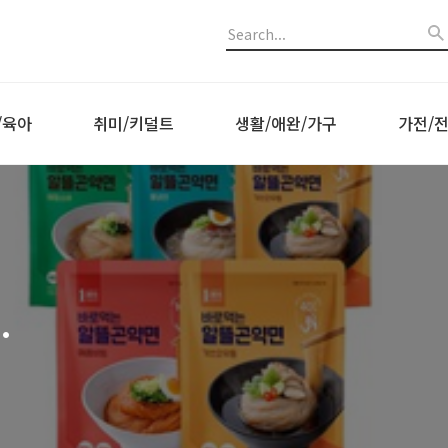
/육아
취미/키덜트
생활/애완/가구
가전/