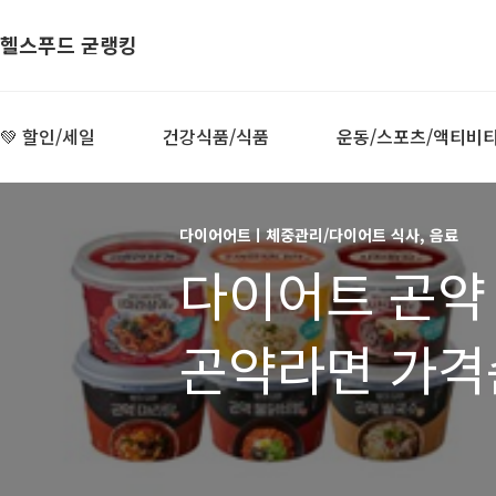
헬스푸드 굳랭킹
💚 할인/세일
건강식품/식품
운동/스포츠/액티비
다이어어트ㅣ체중관리/다이어트 식사, 음료
다이어트 곤약 
곤약라면 가격순
다이어트 식품,