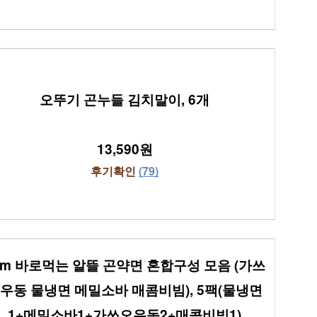
오뚜기 곤누들 김치말이, 6개
13,590원
후기확인 
(79)
am 바로먹는 알뜰 곤약면 혼합구성 모음 (가쓰
우동 물냉면 메밀소바 매콤비빔), 5팩(물냉면
1+메밀소바1+가쓰오우동2+매콤비빔1)