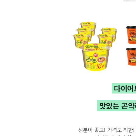
다이어
맛있는
곤약
성분이 좋고! 가격도 착한