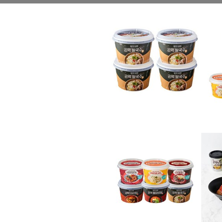
곤약 누들 제품
곤약 식품 추천