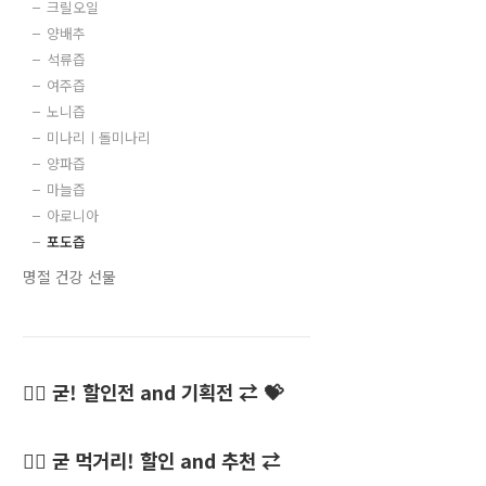
크릴오일
양배추
석류즙
여주즙
노니즙
미나리ㅣ돌미나리
양파즙
마늘즙
아로니아
포도즙
명절 건강 선물
👍🏻 굳! 할인전 and 기획전 ⇄ 💝
👍🏻 굳 먹거리! 할인 and 추천 ⇄