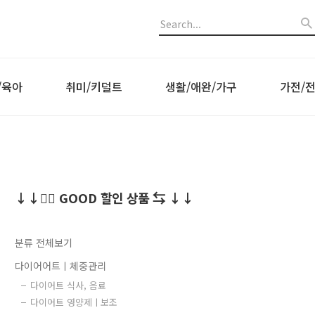
/육아
취미/키덜트
생활/애완/가구
가전/
↓↓👍🏻 GOOD 할인 상품 ⇆ ↓↓
분류 전체보기
다이어어트ㅣ체중관리
다이어트 식사, 음료
다이어트 영양제ㅣ보조