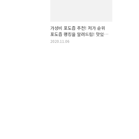
가성비 포도즙 추천! 저가 순위
포도즙 랭킹을 알려드림! 맛있는
포도즙, 상큼한 포도즙, 건강에
2020.11.06
좋은 포도즙, 포도 즙, 활력 개선
포도즙, 달콤한 포도즙