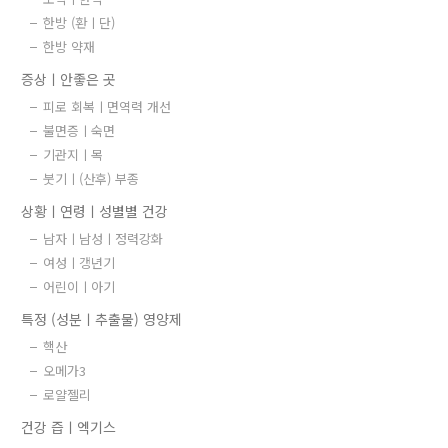
한방 (환ㅣ단)
한방 약재
증상ㅣ안좋은 곳
피로 회복ㅣ면역력 개선
불면증ㅣ숙면
기관지ㅣ목
붓기ㅣ(산후) 부종
상황ㅣ연령ㅣ성별별 건강
남자ㅣ남성ㅣ정력강화
여성ㅣ갱년기
어린이ㅣ아기
특정 (성분ㅣ추출물) 영양제
핵산
오메가3
로얄젤리
건강 즙ㅣ엑기스