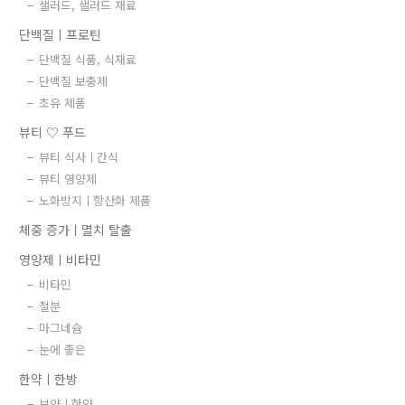
샐러드, 샐러드 재료
단백질ㅣ프로틴
단백질 식품, 식재료
단백질 보충제
초유 제품
뷰티 ♡ 푸드
뷰티 식사ㅣ간식
뷰티 영양제
노화방지ㅣ항산화 제품
체중 증가ㅣ멸치 탈출
영양제ㅣ비타민
비타민
철분
마그네슘
눈에 좋은
한약ㅣ한방
보약ㅣ한약