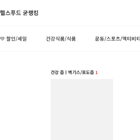
헬스푸드 굳랭킹
💚 할인/세일
건강식품/식품
운동/스포츠/액티비
건강 즙ㅣ엑기스/포도즙
1