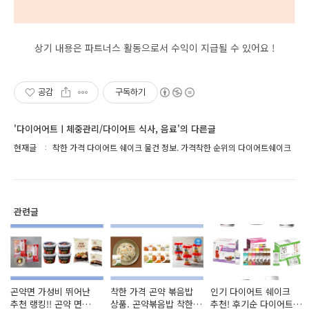
상기 내용은 파트너스 활동으로서 수익이 지급될 수 있어요 !
공감
구독하기
'다이어어트ㅣ체중관리/다이어트 식사, 음료'의 다른글
현재글
착한 가격 다이어트 쉐이크 물건 정보. 가격착한 순위의 다이어트쉐이크
관련글
곤약면 가성비 뛰어난
착한 가격 곤약 볶음밥
인기 다이어트 쉐이크
추천 랭킹!! 곤약 면
상품. 곤약볶음밥 착한
추천! 후기순 다이어트