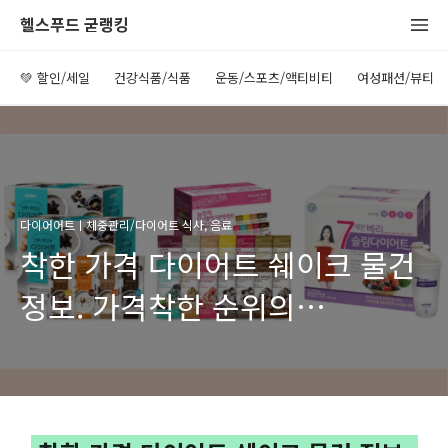
헬스푸드 굳랭킹
💚 할인/세일
건강식품/식품
운동/스포츠/액티비티
여성패션/뷰티
다이어어트ㅣ체중관리/다이어트 식사, 음료
착한 가격 다이어트 쉐이크 물건
정보. 가격착한 순위의
다이어트쉐이크