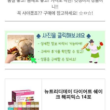
니!!
꼭 사야겠죠??
구매에 참고하세요! ☆ㅁ☆!
뉴트리디데이 다이어트 쉐이
크 해피믹스 14포