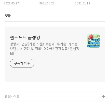
가격착한 순위! (최후의
가격 제품 모음집!
쉐이크 랭킹 소개!
2021.05.27
2021.05.27
2021.01.12
양심, 다이어트 곤약면,
(다이어트 식단,
식사대용 쉐이크,
곤약 라면, 곤약 우동,
다이어트 밥)
다이어트 셰이크
댓글
면 곤약)
헬스푸드 굳랭킹
영양제! 건강(기능)식품! 보충제! 후기순, 가격순,
브랜드별 랭킹 및 정리! 영양제! 건강식품! 할인정
보!
구독하기
관련사이트