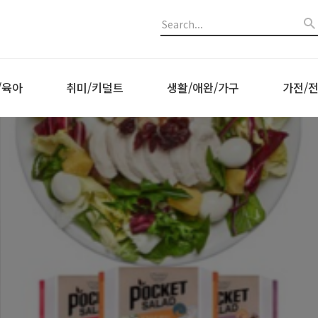
/육아
취미/키덜트
생활/애완/가구
가전/