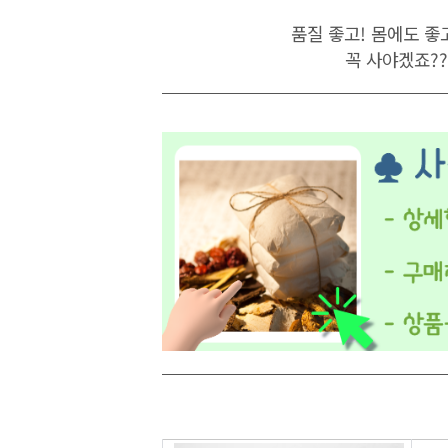
품질 좋고! 몸에도 좋
꼭 사야겠죠?