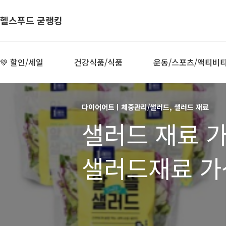
헬스푸드 굳랭킹
💚 할인/세일
건강식품/식품
운동/스포츠/액티비
다이어어트ㅣ체중관리/샐러드, 샐러드 재료
샐러드 재료 가
샐러드재료 가성
샐러드)