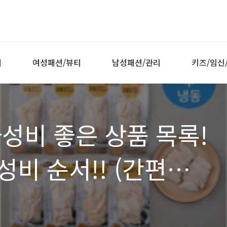
티
여성패션/뷰티
남성패션/관리
키즈/임신
성비 좋은 상품 목록!
비 순서!! (간편