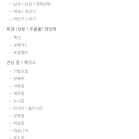
남자ㅣ남성ㅣ정력강화
여성ㅣ갱년기
어린이ㅣ아기
특정 (성분ㅣ추출물) 영양제
핵산
오메가3
로얄젤리
건강 즙ㅣ엑기스
크릴오일
양배추
석류즙
여주즙
노니즙
미나리ㅣ돌미나리
양파즙
마늘즙
아로니아
포도즙